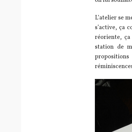
on lui souhait
L’atelier se m
s’active, ça 
réoriente, ça
station de m
proposition
réminiscences 