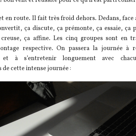
e bon vent et réussite pour ce qu’il est parti constr
et en route. Il fait très froid dehors. Dedans, face
convertit, ça discute, ça prémonte, ça essaie, ça 
 creuse, ça affine. Les cinq groupes sont en tr
ontage respective. On passera la journée à r
s et à s’entretenir longuement avec chac
de cette intense journée :