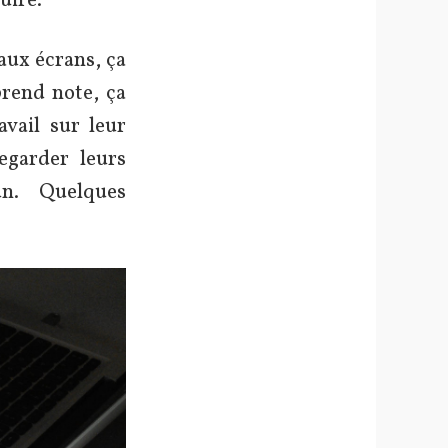
uire.
 aux écrans, ça
prend note, ça
avail sur leur
egarder leurs
un. Quelques