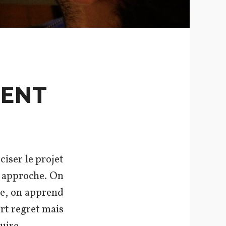
NENT
iser le projet
c approche. On
se, on apprend
ort regret mais