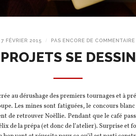
7 FÉVRIER 2015
/
PAS ENCORE DE COMMENTAIRE
 PROJETS SE DESSI
rée au dérushage des premiers tournages et à préc
upe. Les mines sont fatiguées, le concours blan
ent de retrouver Noëllie. Pendant que le café pas
élix de la prépa (et donc de l’atelier). Surprise et f