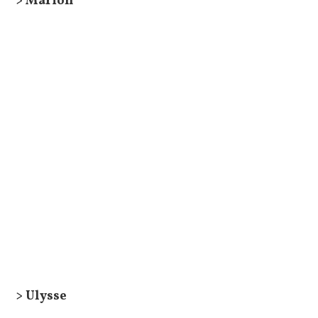
> Marion
> Ulysse