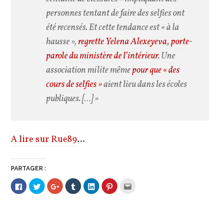
personnes tentant de faire des selfies ont
été recensés. Et cette tendance est
« à la
hausse »
,
regrette Yelena Alexeyeva, porte-
parole du ministère de l’intérieur
. Une
association milite même
pour que « des
cours de selfies »
aient lieu dans les écoles
publiques. […] »
A lire sur Rue89
…
PARTAGER :
Cliquez
Cliquez
Cliquez
Cliquez
Cliquez
Cliquez
Cliquez
pour
pour
pour
pour
pour
pour
pour
partager
partager
partager
partager
partager
partager
envoyer
sur
sur
sur
sur
sur
sur
par
Facebook(ouvre
Twitter(ouvre
Google+
Tumblr(ouvre
LinkedIn(ouvre
Pinterest(ouvre
e-
dans
dans
(ouvre
dans
dans
dans
mail
une
une
dans
une
une
une
à