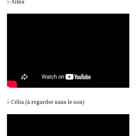
> Alma
> Célia (à regarder sans le son)